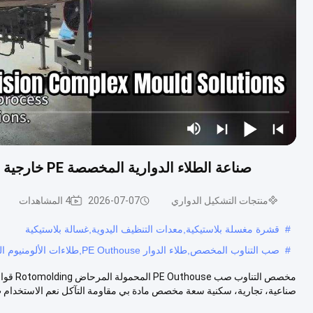
صناعة الطلاء الدوارية المخصصة PE خارجية المرحاض المحمول Rotomolding الألومنيوم القوالب
منتجات التشكيل الدواري
2026-07-07
4 المشاهدات
#
قشرة مغسلة بلاستيكية,معدات التنظيف اليدوية,غسالة بلاستيكية
#
صب التناوب المخصص,طلاء الدوار PE Outhouse,طلاءات الألومنيوم المحمولة للجوال
صناعية، تجارية، سكنية سعة مخصص مادة بي مقاومة التآكل نعم الاستخدام ت