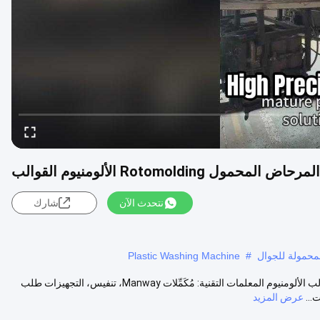
نتحدث الآن
شارك
Plastic Washing Machine
#
مخصص التناوب صب PE Outhouse المحمولة المرحاض Rotomolding قوالب الألومنيوم المعلمات التقنية: مُكَمِّلات Manway، تنفيس، التجهيزات طلب
...
عرض المزيد