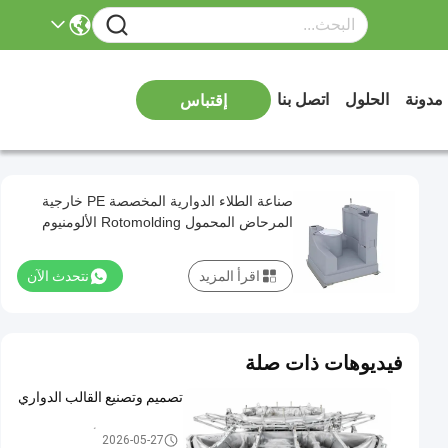
مدونة
الحلول
اتصل بنا
إقتباس
صناعة الطلاء الدوارية المخصصة PE خارجية
المرحاض المحمول Rotomolding الألومنيوم
القوالب
اقرأ المزيد
نتحدث الآن
فيديوهات ذات صلة
تصميم وتصنيع القالب الدواري
قوالب الألمنيوم الدورانية
2026-05-27