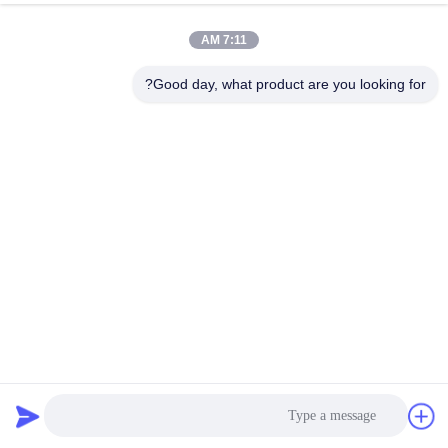
7:11 AM
Good day, what product are you looking for?
مهد الأطفال من البلاستيك المتداول في المدارس مواد غير سامة
وغير ريحية
منتجات التشكيل الدواري
2026-01-23
8 المشاهدات