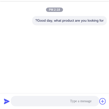
2:18 PM
Good day, what product are you looking for?
المنتجات المتداولة البلاستيكية الإنقاذ المائي الذكي التحكم عن بعد
البلاستيكية قذيفة طائرات النجاة
قالب البونتون
2026-02-05
83 المشاهدات