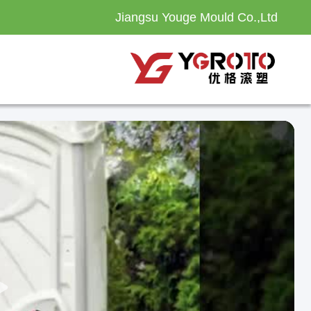
Jiangsu Youge Mould Co.,Ltd