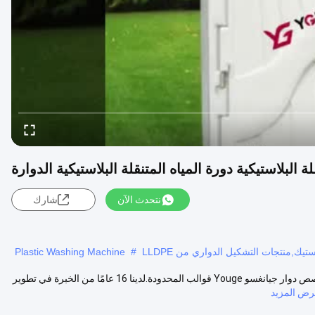
لة البلاستيكية دورة المياه المتنقلة البلاستيكية الدوارة
نتحدث الآن
شارك
يك,منتجات التشكيل الدواري من LLDPE
#
Plastic Washing Machine
مرحاض محمول من البلاستيك قالب مرحاض روتوبلاستك مرحاض بنمط مخصص دوار جيانغسو Youge قوالب المحدودة.لدينا 16 عامًا من الخبرة في تطوير
ض المزيد