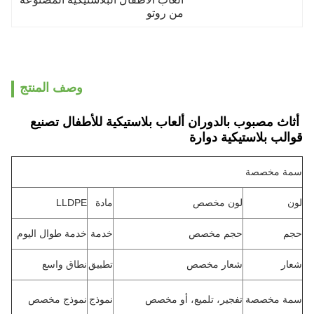
من روتو
وصف المنتج
أثاث مصبوب بالدوران ألعاب بلاستيكية للأطفال تصنيع
قوالب بلاستيكية دوارة
سمة مخصصة
لون
لون مخصص
مادة
LLDPE
حجم
حجم مخصص
خدمة
خدمة طوال اليوم
شعار
شعار مخصص
تطبيق
نطاق واسع
سمة مخصصة
تفجير، تلميع، أو مخصص
نموذج
نموذج مخصص