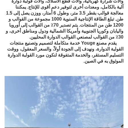
وآلات شرارة كهربائية، وآلات قطع الأسلاك، وآلات قولبة دوارة
آلية بالكامل، ومعدات أخرى لتوفير دعم أقوى للإنتاج. يمكننا
معالجة قوالب بقطر 3.5 متر، وطول 6 أمتار، ووزن يصل إلى 1.5
طن. تبلغ الطاقة الإنتاجية السنوية 1000 مجموعة من القوالب و
1200 طن من المنتجات. يتم تصدير 70٪ من القوالب إلى أوروبا
واليابان وكوريا الجنوبية وأمريكا الشمالية ودول ومناطق أخرى، و
30٪ من القوالب لمصنعي القوالب الدوارة المحليين.
يقدم مصنع Youge خدمة متكاملة لتصميم وتصنيع منتجات
القولبة الدوارة، ونهدف إلى الجودة أولاً، والسعر المعقول، ووقت
التسليم المستقر، والخدمة المتفوقة لنكون مورد القولبة الدوارة
الموثوق به في الصين.