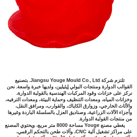
تلتزم شركة Jiangsu Youge Mould Co., Ltd. بتصنيع
القوالب الدوارة ومنتجات البولي إيثيلين، ولديها خبرة واسعة. نحن
نركز على خزانات وقود المركبات الهندسية بالقولبة الدوارة،
وخزانات المياه، ومعدات التنظيف وحماية البيئة، ومعدات الترفيه،
والأثاث الخارجي، وزوارق الكاياك، والقوارب، ومرافق النقل،
وأجزاء الآلات الزراعية، وصناديق العزل بالسلسلة الباردة وغيرها
من منتجات القولبة الدوارة.
يغطي مصنع Youge مساحة 8000 متر مربع، ويحتوي المصنع
على مراكز تشغيل آلية CNC، وآلات طحن بالتحكم الرقمي،