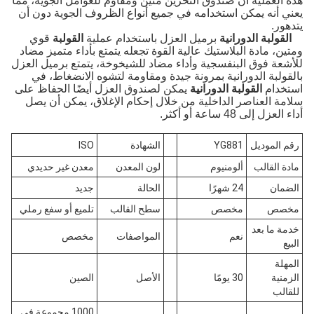
هذه العملية أن صندوق التخزين متين ومقاوم للعوامل الجوية، مما
يعني أنه يمكن استخدامه في جميع أنواع الظروف الجوية دون أن
يتدهور.
القولبة الدورانية
برميل العزل باستخدام عملية
القولبة
قوي
ومتين، مادة البلاستيك عالية القوة تجعله يتمتع بأداء متميز مضاد
للأشعة فوق البنفسجية وأداء مضاد للشيخوخة، يتمتع برميل العزل
بالقولبة الدورانية بمرونة جيدة ومقاومة لتشوه الانضغاط، في
استخدام
القولبة الدورانية
يمكن لصندوق العزل أيضًا الحفاظ على
سلامة العناصر الداخلية من خلال إحكام الإغلاق، يمكن أن يصل
أداء العزل إلى 48 ساعة أو أكثر.
رقم الموديل
YG881
الشهادة
ISO
مادة القالب
ألومنيوم
لون المعدن
معدن غير حديدي
الضمان
24 شهرًا
الحالة
جديد
مخصص
مخصص
سطح القالب
تلميع أو سفع رملي
خدمة ما بعد
نعم
المواصفات
مخصص
البيع
المهلة
الزمنية
30 يومًا
الأصل
الصين
للقالب
1000 مجموعة في