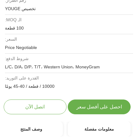
رقم الطراز:
تخصيص YOUGE
الـ MOQ:
100 قطعة
السعر:
Price Negotiable
شروط الدفع:
L/C، D/A، D/P، T/T، Western Union، MoneyGram
القدرة على التوريد:
10000 / قطعة / 40-45 يومًا
احصل على أفضل سعر
اتصل الآن
معلومات مفصلة
وصف المنتج