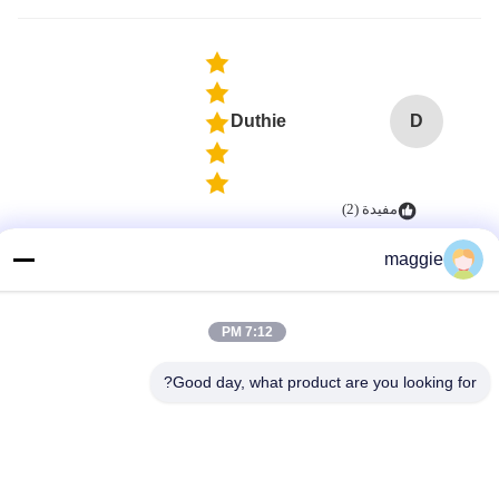
Duthie
D
مفيدة (2)
Very satisfied
maggie
7:12 PM
العلامات:
Good day, what product are you looking for?
خزان تخزين تحت الأرض,خزان تخزين تحت الأرض,خزانات بلاستي
روتو بلاستيك عزل الغذاء دلو,عزل الغذاء دلو مقاوم للماء,دلو با