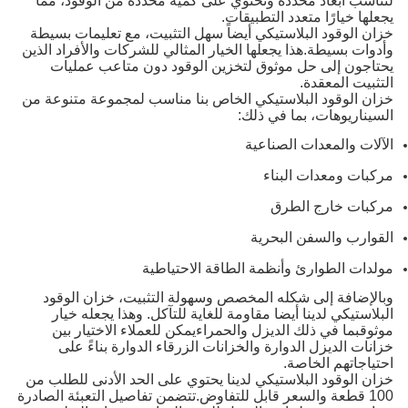
لتناسب أبعاد محددة وتحتوي على كمية محددة من الوقود، مما
يجعلها خيارًا متعدد التطبيقات.
خزان الوقود البلاستيكي أيضاً سهل التثبيت، مع تعليمات بسيطة
وأدوات بسيطة.هذا يجعلها الخيار المثالي للشركات والأفراد الذين
يحتاجون إلى حل موثوق لتخزين الوقود دون متاعب عمليات
التثبيت المعقدة.
خزان الوقود البلاستيكي الخاص بنا مناسب لمجموعة متنوعة من
السيناريوهات، بما في ذلك:
الآلات والمعدات الصناعية
مركبات ومعدات البناء
مركبات خارج الطرق
القوارب والسفن البحرية
مولدات الطوارئ وأنظمة الطاقة الاحتياطية
وبالإضافة إلى شكله المخصص وسهولة التثبيت، خزان الوقود
البلاستيكي لدينا أيضا مقاومة للغاية للتآكل. وهذا يجعله خيار
موثوقبما في ذلك الديزل والحمراءيمكن للعملاء الاختيار بين
خزانات الديزل الدوارة والخزانات الزرقاء الدوارة بناءً على
احتياجاتهم الخاصة.
خزان الوقود البلاستيكي لدينا يحتوي على الحد الأدنى للطلب من
100 قطعة والسعر قابل للتفاوض.تتضمن تفاصيل التعبئة الصادرة