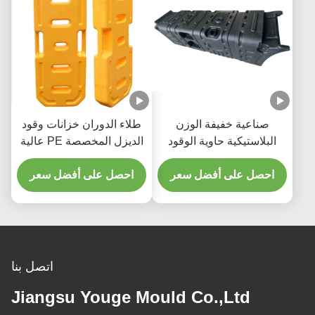
صناعية خفيفة الوزن
طلاء الدوران خزانات وقود
البلاستيكية حاوية الوقود
الديزل المخصصة PE عالية
الدوارة القالب الدائم 960L
المتانة سهلة التثبيت
احصل على أفضل سعر
شاحنة خزان الوقود الحجم
احصل على أفضل سعر
المخصص
اتصل بنا
Jiangsu Youge Mould Co.,Ltd