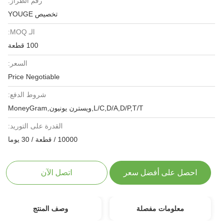
رقم الطراز:
تخصيص YOUGE
الـ MOQ:
100 قطعة
السعر:
Price Negotiable
شروط الدفع:
L/C,D/A,D/P,T/T,ويسترن يونيون,MoneyGram
القدرة على التوريد:
10000 / قطعة / 30 يوما
احصل على أفضل سعر
اتصل الآن
معلومات مفصلة
وصف المنتج