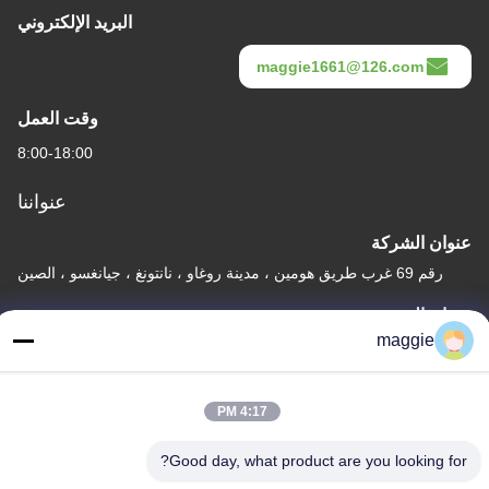
البريد الإلكتروني
maggie1661@126.com
وقت العمل
8:00-18:00
عنواننا
عنوان الشركة
رقم 69 غرب طريق هومين ، مدينة روغاو ، نانتونغ ، جيانغسو ، الصين
عنوان المصنع
maggie
رقم 69 غرب طريق هومين ، مدينة روغاو ، نانتونغ ، جيانغسو ، الصين
هاتف
4:17 PM
86-15900567221
Good day, what product are you looking for?