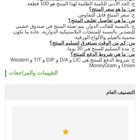
ج: الحد الأدنى للكمية الطلبية لهذا المنتج هو 100 قطعة.
س: ما هو سعر المنتج؟
ج: سعر المنتج قابل للتفاوض.
س: ما هي تفاصيل تغليف المنتج؟
ج: بالنسبة للقالب الدوار، يتم تعبئة المنتج في صندوق خشبي
للتصدير. بالنسبة للمنتجات البلاستيكية الدوارية، عادة ما تكون
محمية بالفيلم والألواح الورقية.
س: كم من الوقت يستغرق لتسليم المنتج؟
ج: مدة التسليم للمنتج هي 30 يوما.
س: ما هي شروط الدفع للمنتج؟
ج: شروط الدفع للمنتج هي L/C و D/A و D/P و T/T و Western
Union و MoneyGram.
التقييمات والمراجعات
التصنيف العام