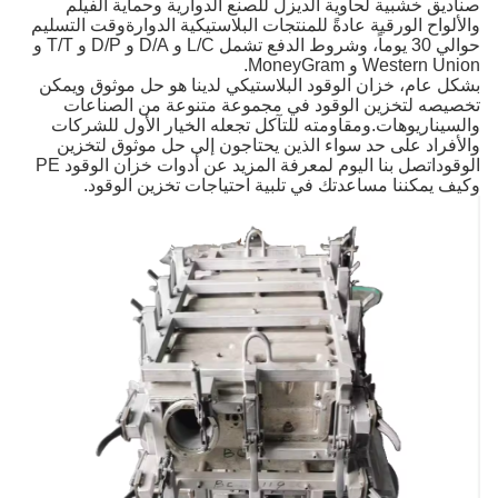
صناديق خشبية لحاوية الديزل للصنع الدوارية وحماية الفيلم
والألواح الورقية عادةً للمنتجات البلاستيكية الدوارةوقت التسليم
حوالي 30 يوماً، وشروط الدفع تشمل L/C و D/A و D/P و T/T و
Western Union و MoneyGram.
بشكل عام، خزان الوقود البلاستيكي لدينا هو حل موثوق ويمكن
تخصيصه لتخزين الوقود في مجموعة متنوعة من الصناعات
والسيناريوهات.ومقاومته للتآكل تجعله الخيار الأول للشركات
والأفراد على حد سواء الذين يحتاجون إلى حل موثوق لتخزين
الوقوداتصل بنا اليوم لمعرفة المزيد عن أدوات خزان الوقود PE
وكيف يمكننا مساعدتك في تلبية احتياجات تخزين الوقود.