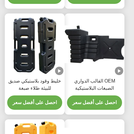
OEM القالب الدواري
خليط وقود بلاستيكي صديق
الصبغات البلاستيكية
للبيئة طلاء صبغة
للشاحنات خزانات الوقود
روتوبلاستيكي لون مخصص
احصل على أفضل سعر
مقاومة للتآكل / الأشعة فوق
احصل على أفضل سعر
البنفسجية