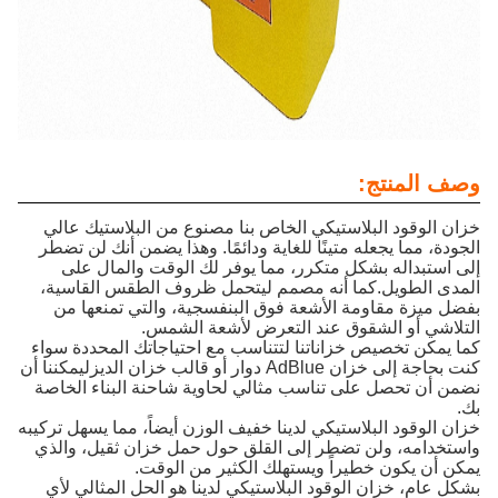
وصف المنتج:
خزان الوقود البلاستيكي الخاص بنا مصنوع من البلاستيك عالي
الجودة، مما يجعله متينًا للغاية ودائمًا. وهذا يضمن أنك لن تضطر
إلى استبداله بشكل متكرر، مما يوفر لك الوقت والمال على
المدى الطويل.كما أنه مصمم ليتحمل ظروف الطقس القاسية،
بفضل ميزة مقاومة الأشعة فوق البنفسجية، والتي تمنعها من
التلاشي أو الشقوق عند التعرض لأشعة الشمس.
كما يمكن تخصيص خزاناتنا لتتناسب مع احتياجاتك المحددة سواء
كنت بحاجة إلى خزان AdBlue دوار أو قالب خزان الديزليمكننا أن
نضمن أن تحصل على تناسب مثالي لحاوية شاحنة البناء الخاصة
بك.
خزان الوقود البلاستيكي لدينا خفيف الوزن أيضاً، مما يسهل تركيبه
واستخدامه، ولن تضطر إلى القلق حول حمل خزان ثقيل، والذي
يمكن أن يكون خطيراً ويستهلك الكثير من الوقت.
بشكل عام، خزان الوقود البلاستيكي لدينا هو الحل المثالي لأي