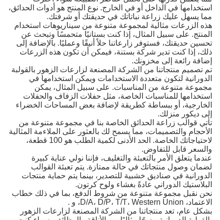
استخدامها في الداخل أو في الخارج. نوع المنتج هو أدوات الحدائق،
مما يسهل عليك زراعة نباتاتك في حديقتك أو شرفتك.
هذه الزرعات مثالية لمجموعة متنوعة من سيناريوهات استخدام
المنتج. على سبيل المثال، إذا كنت بستانيًا متحمسًا وتبحث عن
تحسين حديقتك، فستوفر زارعاتنا حلاً أنيقًا وعمليًا. بالإضافة إلى
ذلك، إذا كنت تدير شركة بستنة، فيمكن أن تكون هذه الزرعات
إضافة رائعة إلى مخزونك.
تم تصميم منتجاتنا من الشركة المصنعة لزارعات الزهور بالقولبة
الدورانية لتكون متعددة الاستخدامات ويمكن استخدامها في
مجموعة متنوعة من المناسبات. على سبيل المثال، يمكن
استخدامها للمناسبات الخاصة، مثل حفلات الزفاف والحفلات
الخارجية، أو ببساطة كطريقة لإضافة بعض المساحات الخضراء
إلى ديكور منزلك.
تأتي قوالب زراعة الحدائق الخاصة بنا في مجموعة متنوعة من
الأحجام والتصميمات، مما يسمح لك بالعثور على الملاءمة المثالية
لاحتياجاتك الخاصة. الحد الأدنى لكمية الطلب هو 100 قطعة،
والسعر قابل للتفاوض.
عندما يتعلق الأمر بالتعبئة والتغليف، فإننا نولي عناية كبيرة
لضمان وصول منتجاتك في حالة ممتازة. يتم تعبئة القوالب
الدورانية في صناديق خشبية للتصدير، بينما يتم حماية منتجات
البلاستيك الدوراني عادةً بغشاء ولوح كرتون.
نحن نقبل مجموعة متنوعة من شروط الدفع، بما في ذلك خطاب
الاعتماد، D/A، D/P، T/T، Western Union، و .
بشكل عام، تعد منتجاتنا من الشركة المصنعة لزارعات الزهور
بالقولبة الدورانية مزيجًا مثاليًا من الأناقة والوظائف. سواء كنت