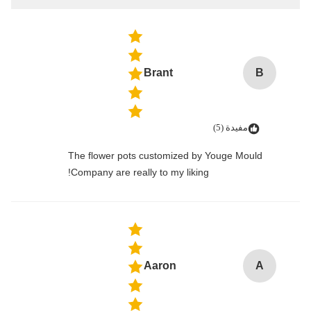
Brant
B
مفيدة (5)
The flower pots customized by Youge Mould
Company are really to my liking!
Aaron
A