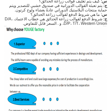
س:
كيف يتم تغليف قوالب زراعة الحدائق؟
ج:
يتم تعبئة القوالب الدورانية في صندوق خشبي للتصدير ويتم
حماية منتجات البلاستيك الدوراني عادةً بغشاء ولوح كرتون.
س:
ما هي شروط الدفع لقوالب زراعة الحدائق؟
ج:
شروط الدفع لقوالب زراعة الحدائق هي خطاب الاعتماد، D/A،
D/P، T/T، Western Union، و . السعر قابل للتفاوض.