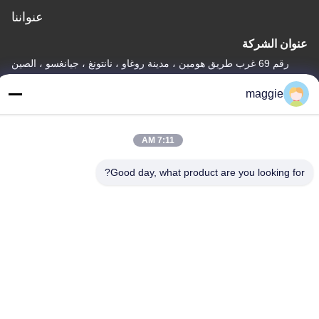
عنواننا
عنوان الشركة
رقم 69 غرب طريق هومين ، مدينة روغاو ، نانتونغ ، جيانغسو ، الصين
عنوان المصنع
maggie
رقم 69 غرب طريق هومين ، مدينة روغاو ، نانتونغ ، جيانغسو ، الصين
هاتف
7:11 AM
86-15900567221
Good day, what product are you looking for?
الصين جودة جيدة قالب الصب الدوراني المورد. حقوق الطبع والنشر ©
-2026 Jiangsu Youge Mould Co.,Ltd جميع الحقوق محفوظة
سياسة الخصوصية
|
خريطة الموقع