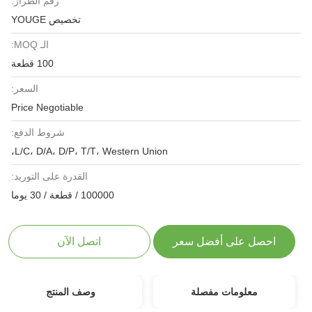
رقم الطراز:
تخصيص YOUGE
الـ MOQ:
100 قطعة
السعر:
Price Negotiable
شروط الدفع:
L/C، D/A، D/P، T/T، Western Union،
القدرة على التوريد:
100000 / قطعة / 30 يوما
احصل على أفضل سعر
اتصل الآن
معلومات مفصلة
وصف المنتج