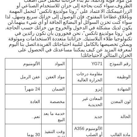
من مواد قوية ودائمة، تم بناء خزاناتنا لتحمل حتى أصعب
الظروف.سواء كنت بحاجة إلى خزان للاستخدام الصناعي أو
الزراعييمكنك الاعتماد على "روتا مولدينغ تانكس" لتحمل المهمة
وبإغلاق غطاءنا المفتوح، فإن الوصول إلى خزانك سريع وسهل، لذا
سواء كنت تخزن السوائل أو البضائع الجافة أو أي شيء بينهما،لن
يكون لديك مشكلة في الدخول والخروج من خزانك حسب الحاجة.
في "روتا مولدينغ تانكس"، نحن فخورون بأن نكون رائدين في
تكنولوجيا طلاء البلاستيك. خزاناتنا متعددة الاستخدامات وموثوقة
ويمكن تخصيصها بالكامل لتلبية احتياجاتك الفريدة.اتصل بنا اليوم
لمعرفة المزيد عن كيف يمكننا مساعدتك في الحصول على
الخزان المثالي لاحتياجاتك!
رقم النموذج
YG71
المواد
الألومنيوم
مقاومة درجات
الوظيفة
مواد العفن
عفن الرمل
الحرارة العالية
الشهادة
إيزو
الضمان
24 شهراً
المعادن غير
لون المعدن
مخصصة
العادة
الحديدية
خدمة ما بعد
الحالة
جديد
نعم..
البيع
الألومنيوم A356
وقت التنفيذ
مادة القالب
أو الصلب
30 يوما