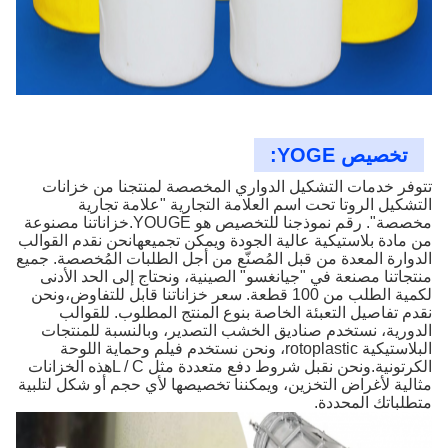
تخصيص YOGE:
تتوفر خدمات التشكيل الدواري المخصصة لمنتجنا من خزانات
التشكيل الروتا تحت اسم العلامة التجارية "علامة تجارية
مخصصة". رقم نموذجنا للتخصيص هو YOUGE.خزاناتنا مصنوعة
من مادة بلاستيكية عالية الجودة ويمكن تجميعهانحن نقدم القوالب
الدوارة المعدة من قبل المُصنّع من أجل الطلبات المُخصصة. جميع
منتجاتنا مصنعة في "جيانغسو" الصينية، ونحتاج إلى الحد الأدنى
لكمية الطلب من 100 قطعة. سعر خزاناتنا قابل للتفاوض،ونحن
نقدم تفاصيل التعبئة الخاصة بنوع المنتج المطلوب. للقوالب
الدورية، نستخدم صناديق الخشب التصدير، وبالنسبة للمنتجات
البلاستيكية rotoplastic، ونحن نستخدم فيلم وحماية اللوحة
الكرتونية.ونحن نقبل شروط دفع متعددة مثل L / Cهذه الخزانات
مثالية لأغراض التخزين، ويمكننا تخصيصها لأي حجم أو شكل لتلبية
متطلباتك المحددة.