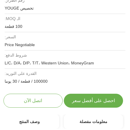
رقم الطراز:
تخصيص YOUGE
الـ MOQ:
100 قطعة
السعر:
Price Negotiable
شروط الدفع:
L/C، D/A، D/P، T/T، Western Union، MoneyGram
القدرة على التوريد:
100000 / قطعة / 30 يوما
احصل على أفضل سعر
اتصل الآن
معلومات مفصلة
وصف المنتج