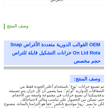
وصف المنتج
OEM القوالب الدورية متعددة الأغراض Snap
On Lid Rota خزانات التشكيل قابلة للتراص
حجم مخصص
وصف المنتج:
تم تصنيع خزانات "يوغ" باستخدام أعلى الجودة فقط من
الصقاقات الدوارية "أو إم"، مما يضمن أن كل خزان يتم تصنيعه
بدقةيمكننا أن نصنع خزانات في مجموعة واسعة من الأحجام،
حتى تتمكن من الحصول على تناسب مثالي لاحتياجاتك.
لكن ما يميز "روتا مولدينغ تانكس" حقاً هو التزامنا بالمتانة. مصنوع