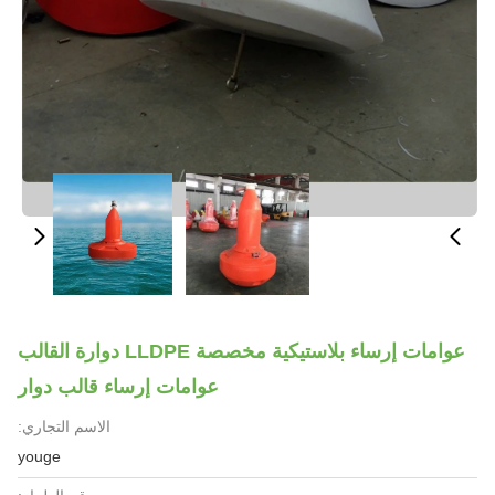
عوامات إرساء بلاستيكية مخصصة LLDPE دوارة القالب
عوامات إرساء قالب دوار
الاسم التجاري:
youge