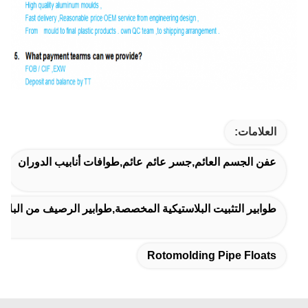
العلامات:
عفن الجسم العائم,جسر عائم عائم,طوافات أنابيب الدوران
طوابير التثبيت البلاستيكية المخصصة,طوابير الرصيف من البلاستيك LLDPE,طوافات الرفع الم
Rotomolding Pipe Floats