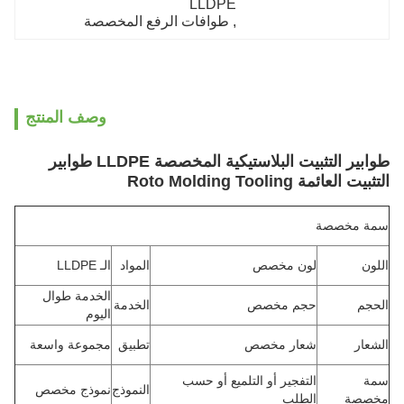
LLDPE
, 
طوافات الرفع المخصصة
وصف المنتج
طوابير التثبيت البلاستيكية المخصصة LLDPE طوابير
التثبيت العائمة Roto Molding Tooling
سمة مخصصة
اللون
لون مخصص
المواد
الـ LLDPE
الخدمة طوال
الحجم
حجم مخصص
الخدمة
اليوم
الشعار
شعار مخصص
تطبيق
مجموعة واسعة
سمة
التفجير أو التلميع أو حسب
النموذج
نموذج مخصص
مخصصة
الطلب