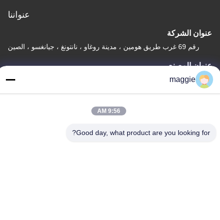
عنواننا
عنوان الشركة
رقم 69 غرب طريق هومين ، مدينة روغاو ، نانتونغ ، جيانغسو ، الصين
عنوان المصنع
maggie
رقم 69 غرب طريق هومين ، مدينة روغاو ، نانتونغ ، جيانغسو ، الصين
هاتف
9:56 AM
86-15900567221
Good day, what product are you looking for?
الصين جودة جيدة قالب الصب الدوراني المورد. حقوق الطبع والنشر ©
-2026 Jiangsu Youge Mould Co.,Ltd جميع الحقوق محفوظة
سياسة الخصوصية
|
خريطة الموقع