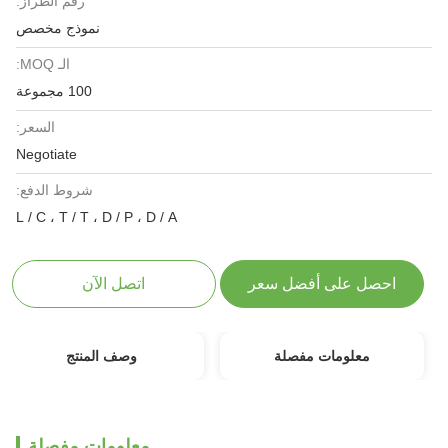
رقم الطراز:
نموذج مخصص
الـ MOQ:
100 مجموعة
السعر:
Negotiate
شروط الدفع:
L / C ، T / T ، D / P ، D / A
احصل على أفضل سعر
اتصل الآن
معلومات مفصلة
وصف المنتج
معلومات مفصلة