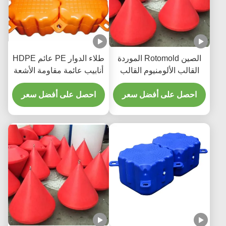
الصين Rotomold الموردة
طلاء الدوار PE عائم HDPE
القالب الألومنيوم القالب
أنابيب عائمة مقاومة الأشعة
الطين الكروية البلاستيكية
فوق البنفسجية الجسر العائم
احصل على أفضل سعر
طوابق الرفع المخصصة مع
احصل على أفضل سعر
الشريط العاكس أو الأضواء